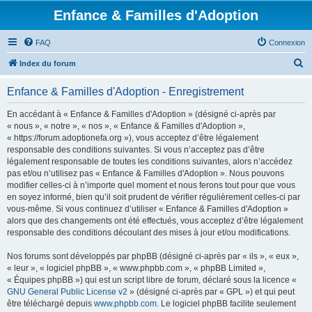
Enfance & Familles d'Adoption
FAQ
Connexion
R
Index du forum
e
Enfance & Familles d'Adoption - Enregistrement
c
h
En accédant à « Enfance & Familles d'Adoption » (désigné ci-après par
« nous », « notre », « nos », « Enfance & Familles d'Adoption »,
e
« https://forum.adoptionefa.org »), vous acceptez d’être légalement
r
responsable des conditions suivantes. Si vous n’acceptez pas d’être
légalement responsable de toutes les conditions suivantes, alors n’accédez
c
pas et/ou n’utilisez pas « Enfance & Familles d'Adoption ». Nous pouvons
h
modifier celles-ci à n’importe quel moment et nous ferons tout pour que vous
en soyez informé, bien qu’il soit prudent de vérifier régulièrement celles-ci par
e
vous-même. Si vous continuez d’utiliser « Enfance & Familles d'Adoption »
r
alors que des changements ont été effectués, vous acceptez d’être légalement
responsable des conditions découlant des mises à jour et/ou modifications.
Nos forums sont développés par phpBB (désigné ci-après par « ils », « eux »,
« leur », « logiciel phpBB », « www.phpbb.com », « phpBB Limited »,
« Équipes phpBB ») qui est un script libre de forum, déclaré sous la licence «
GNU General Public License v2
» (désigné ci-après par « GPL ») et qui peut
être téléchargé depuis
www.phpbb.com
. Le logiciel phpBB facilite seulement