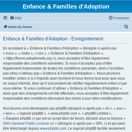
Enfance & Familles d'Adoption
FAQ
Connexion
R
Index du forum
e
Enfance & Familles d'Adoption - Enregistrement
c
h
En accédant à « Enfance & Familles d'Adoption » (désigné ci-après par
« nous », « notre », « nos », « Enfance & Familles d'Adoption »,
e
« https://forum.adoptionefa.org »), vous acceptez d’être légalement
r
responsable des conditions suivantes. Si vous n’acceptez pas d’être
légalement responsable de toutes les conditions suivantes, alors n’accédez
c
pas et/ou n’utilisez pas « Enfance & Familles d'Adoption ». Nous pouvons
h
modifier celles-ci à n’importe quel moment et nous ferons tout pour que vous
en soyez informé, bien qu’il soit prudent de vérifier régulièrement celles-ci par
e
vous-même. Si vous continuez d’utiliser « Enfance & Familles d'Adoption »
r
alors que des changements ont été effectués, vous acceptez d’être légalement
responsable des conditions découlant des mises à jour et/ou modifications.
Nos forums sont développés par phpBB (désigné ci-après par « ils », « eux »,
« leur », « logiciel phpBB », « www.phpbb.com », « phpBB Limited »,
« Équipes phpBB ») qui est un script libre de forum, déclaré sous la licence «
GNU General Public License v2
» (désigné ci-après par « GPL ») et qui peut
être téléchargé depuis
www.phpbb.com
. Le logiciel phpBB facilite seulement