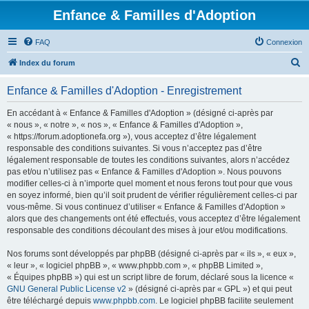
Enfance & Familles d'Adoption
FAQ
Connexion
R
Index du forum
e
Enfance & Familles d'Adoption - Enregistrement
c
h
En accédant à « Enfance & Familles d'Adoption » (désigné ci-après par
« nous », « notre », « nos », « Enfance & Familles d'Adoption »,
e
« https://forum.adoptionefa.org »), vous acceptez d’être légalement
r
responsable des conditions suivantes. Si vous n’acceptez pas d’être
légalement responsable de toutes les conditions suivantes, alors n’accédez
c
pas et/ou n’utilisez pas « Enfance & Familles d'Adoption ». Nous pouvons
h
modifier celles-ci à n’importe quel moment et nous ferons tout pour que vous
en soyez informé, bien qu’il soit prudent de vérifier régulièrement celles-ci par
e
vous-même. Si vous continuez d’utiliser « Enfance & Familles d'Adoption »
r
alors que des changements ont été effectués, vous acceptez d’être légalement
responsable des conditions découlant des mises à jour et/ou modifications.
Nos forums sont développés par phpBB (désigné ci-après par « ils », « eux »,
« leur », « logiciel phpBB », « www.phpbb.com », « phpBB Limited »,
« Équipes phpBB ») qui est un script libre de forum, déclaré sous la licence «
GNU General Public License v2
» (désigné ci-après par « GPL ») et qui peut
être téléchargé depuis
www.phpbb.com
. Le logiciel phpBB facilite seulement