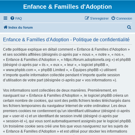
Enfance & Familles d'Adoption
FAQ
S’enregistrer
Connexion
R
Index du forum
e
Enfance & Familles d'Adoption - Politique de confidentialité
c
h
Cette politique explique en détail comment « Enfance & Familles d'Adoption »
et ses sociétés affiliées (désignés ci-après par « nous », « notre », « nos »,
e
« Enfance & Familles d'Adoption », « https://forum.adoptionefa.org ») et phpBB
r
(désigné ci-après par « ils », « eux », « leur », « logiciel phpBB »,
« www.phpbb.com », « phpBB Limited », « Équipes phpBB ») utilisent
c
n’importe quelle information collectée pendant n’importe quelle session
h
d’utilisation de votre part (désignée ci-après par « vos informations »).
e
Vos informations sont collectées de deux manières. Premièrement, en
r
naviguant sur « Enfance & Familles d'Adoption », le logiciel phpBB créera un
certain nombre de cookies, qui sont des petits fichiers textes téléchargés dans
les fichiers temporaires du navigateur Internet de votre ordinateur. Les deux
premiers cookies ne contiennent qu’un identifiant utilisateur (désigné ci-après
par « user-id ») et un identifiant de session invité (désigné ci-après par
« session-id »), qui vous sont automatiquement assignés par le logiciel phpBB.
Un troisième cookie sera créé une fois que vous naviguerez sur les sujets de
« Enfance & Familles d'Adoption » et est utilisé pour stocker les informations