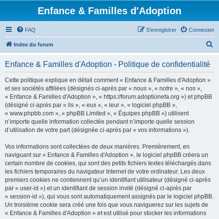
Enfance & Familles d'Adoption
FAQ
S’enregistrer
Connexion
R
Index du forum
e
Enfance & Familles d'Adoption - Politique de confidentialité
c
h
Cette politique explique en détail comment « Enfance & Familles d'Adoption »
et ses sociétés affiliées (désignés ci-après par « nous », « notre », « nos »,
e
« Enfance & Familles d'Adoption », « https://forum.adoptionefa.org ») et phpBB
r
(désigné ci-après par « ils », « eux », « leur », « logiciel phpBB »,
« www.phpbb.com », « phpBB Limited », « Équipes phpBB ») utilisent
c
n’importe quelle information collectée pendant n’importe quelle session
h
d’utilisation de votre part (désignée ci-après par « vos informations »).
e
Vos informations sont collectées de deux manières. Premièrement, en
r
naviguant sur « Enfance & Familles d'Adoption », le logiciel phpBB créera un
certain nombre de cookies, qui sont des petits fichiers textes téléchargés dans
les fichiers temporaires du navigateur Internet de votre ordinateur. Les deux
premiers cookies ne contiennent qu’un identifiant utilisateur (désigné ci-après
par « user-id ») et un identifiant de session invité (désigné ci-après par
« session-id »), qui vous sont automatiquement assignés par le logiciel phpBB.
Un troisième cookie sera créé une fois que vous naviguerez sur les sujets de
« Enfance & Familles d'Adoption » et est utilisé pour stocker les informations