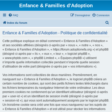
Enfance & Familles d'Adoption
FAQ
S’enregistrer
Connexion
R
Index du forum
e
Enfance & Familles d'Adoption - Politique de confidentialité
c
h
Cette politique explique en détail comment « Enfance & Familles d'Adoption »
et ses sociétés affiliées (désignés ci-après par « nous », « notre », « nos »,
e
« Enfance & Familles d'Adoption », « https://forum.adoptionefa.org ») et phpBB
r
(désigné ci-après par « ils », « eux », « leur », « logiciel phpBB »,
« www.phpbb.com », « phpBB Limited », « Équipes phpBB ») utilisent
c
n’importe quelle information collectée pendant n’importe quelle session
h
d’utilisation de votre part (désignée ci-après par « vos informations »).
e
Vos informations sont collectées de deux manières. Premièrement, en
r
naviguant sur « Enfance & Familles d'Adoption », le logiciel phpBB créera un
certain nombre de cookies, qui sont des petits fichiers textes téléchargés dans
les fichiers temporaires du navigateur Internet de votre ordinateur. Les deux
premiers cookies ne contiennent qu’un identifiant utilisateur (désigné ci-après
par « user-id ») et un identifiant de session invité (désigné ci-après par
« session-id »), qui vous sont automatiquement assignés par le logiciel phpBB.
Un troisième cookie sera créé une fois que vous naviguerez sur les sujets de
« Enfance & Familles d'Adoption » et est utilisé pour stocker les informations