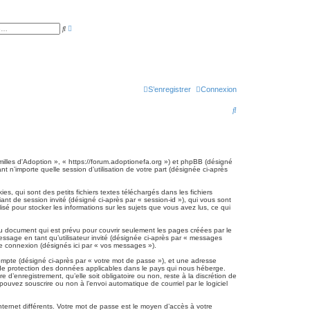
R
R
e
e
c
c
h
h
e
e
r
r
c
c
h
h
e
S’enregistrer
Connexion
e
a
r
v
R
a
n
e
c
é
e
c
h
milles d'Adoption », « https://forum.adoptionefa.org ») et phpBB (désigné
t n’importe quelle session d’utilisation de votre part (désignée ci-après
e
, qui sont des petits fichiers textes téléchargés dans les fichiers
r
iant de session invité (désigné ci-après par « session-id »), qui vous sont
sé pour stocker les informations sur les sujets que vous avez lus, ce qui
c
h
u document qui est prévu pour couvrir seulement les pages créées par le
essage en tant qu’utilisateur invité (désignée ci-après par « messages
e
ne connexion (désignés ici par « vos messages »).
r
compte (désigné ci-après par « votre mot de passe »), et une adresse
is de protection des données applicables dans le pays qui nous héberge.
d’enregistrement, qu’elle soit obligatoire ou non, reste à la discrétion de
ouvez souscrire ou non à l’envoi automatique de courriel par le logiciel
nternet différents. Votre mot de passe est le moyen d’accès à votre