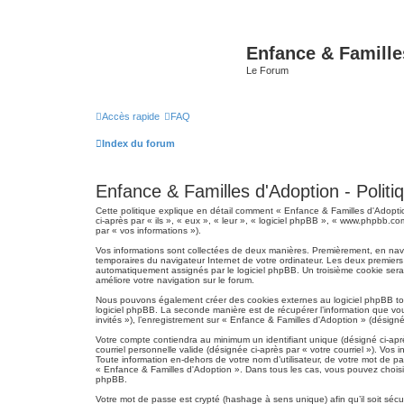
Enfance & Famille
Le Forum
Accès rapide
FAQ
Index du forum
Enfance & Familles d'Adoption - Politiq
Cette politique explique en détail comment « Enfance & Familles d'Adoptio
ci-après par « ils », « eux », « leur », « logiciel phpBB », « www.phpbb.co
par « vos informations »).
Vos informations sont collectées de deux manières. Premièrement, en navig
temporaires du navigateur Internet de votre ordinateur. Les deux premiers co
automatiquement assignés par le logiciel phpBB. Un troisième cookie sera c
améliore votre navigation sur le forum.
Nous pouvons également créer des cookies externes au logiciel phpBB tou
logiciel phpBB. La seconde manière est de récupérer l’information que vous
invités »), l’enregistrement sur « Enfance & Familles d'Adoption » (désig
Votre compte contiendra au minimum un identifiant unique (désigné ci-aprè
courriel personnelle valide (désignée ci-après par « votre courriel »). V
Toute information en-dehors de votre nom d’utilisateur, de votre mot de pa
« Enfance & Familles d'Adoption ». Dans tous les cas, vous pouvez choisir 
phpBB.
Votre mot de passe est crypté (hashage à sens unique) afin qu’il soit séc