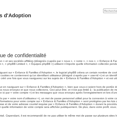
s d'Adoption
ue de confidentialité
n » et ses sociétés affiliées (désignés ci-après par « nous », « notre », « nos », « Enfance & Fa
m », « phpBB Limited », « Équipes phpBB ») utilisent n’importe quelle information collectée pendan
uant sur « Enfance & Familles d'Adoption », le logiciel phpBB créera un certain nombre de cookies
okies ne contiennent qu’un identifiant utilisateur (désigné ci-après par « user-id ») et un identif
réé une fois que vous naviguerez sur les sujets de « Enfance & Familles d'Adoption » et est utili
t en naviguant sur « Enfance & Familles d'Adoption », bien que ceux-ci soient hors de portée d
 nous envoyez et que nous collectons. Ceci peut être, et n’est pas limité à : la publication de m
née ici par « votre compte ») et les messages que vous envoyez après l’enregistrement et lors d’u
s par « votre nom d’utilisateur »), un mot de passe personnel utilisé pour la connexion à votre 
os informations pour votre compte sur « Enfance & Familles d'Adoption » sont protégées par les lo
sse et de votre adresse courriel requise par « Enfance & Familles d'Adoption » durant la procédure 
quelle information de votre compte sera affichée publiquement. De plus, dans votre profil, vous p
urisé. Cependant, il est recommandé de ne pas utiliser le même mot de passe sur plusieurs sites I