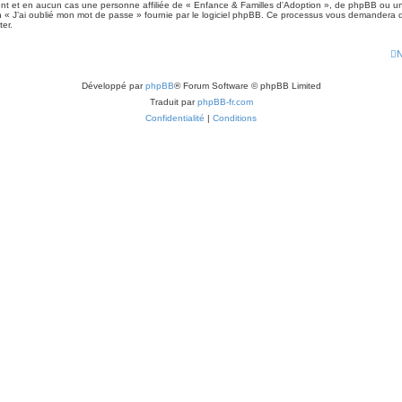
nt et en aucun cas une personne affiliée de « Enfance & Familles d'Adoption », de phpBB ou un
 « J’ai oublié mon mot de passe » fournie par le logiciel phpBB. Ce processus vous demandera de fo
er.
N
Développé par
phpBB
® Forum Software © phpBB Limited
Traduit par
phpBB-fr.com
Confidentialité
|
Conditions