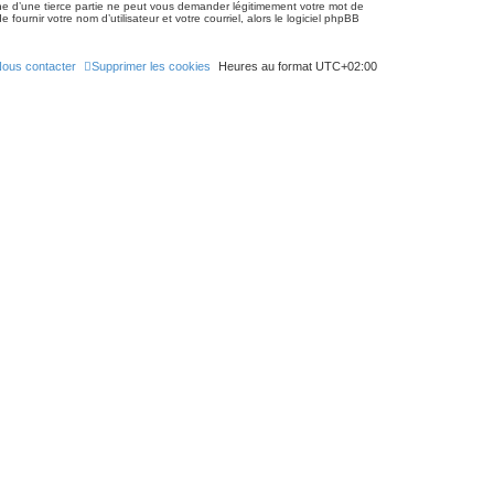
e d’une tierce partie ne peut vous demander légitimement votre mot de
urnir votre nom d’utilisateur et votre courriel, alors le logiciel phpBB
ous contacter
Supprimer les cookies
Heures au format
UTC+02:00