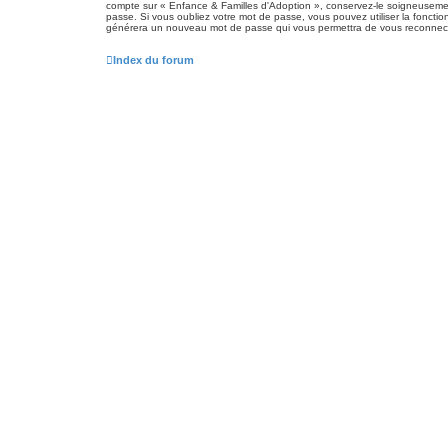
compte sur « Enfance & Familles d'Adoption », conservez-le soigneuseme
passe. Si vous oubliez votre mot de passe, vous pouvez utiliser la fonction
générera un nouveau mot de passe qui vous permettra de vous reconnect
Index du forum