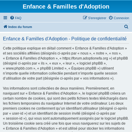
Enfance & Familles d'Adoption
FAQ
S’enregistrer
Connexion
R
Index du forum
e
Enfance & Familles d'Adoption - Politique de confidentialité
c
h
Cette politique explique en détail comment « Enfance & Familles d'Adoption »
et ses sociétés affiliées (désignés ci-après par « nous », « notre », « nos »,
e
« Enfance & Familles d'Adoption », « https://forum.adoptionefa.org ») et phpBB
r
(désigné ci-après par « ils », « eux », « leur », « logiciel phpBB »,
« www.phpbb.com », « phpBB Limited », « Équipes phpBB ») utilisent
c
n’importe quelle information collectée pendant n’importe quelle session
h
d’utilisation de votre part (désignée ci-après par « vos informations »).
e
Vos informations sont collectées de deux manières. Premièrement, en
r
naviguant sur « Enfance & Familles d'Adoption », le logiciel phpBB créera un
certain nombre de cookies, qui sont des petits fichiers textes téléchargés dans
les fichiers temporaires du navigateur Internet de votre ordinateur. Les deux
premiers cookies ne contiennent qu’un identifiant utilisateur (désigné ci-après
par « user-id ») et un identifiant de session invité (désigné ci-après par
« session-id »), qui vous sont automatiquement assignés par le logiciel phpBB.
Un troisième cookie sera créé une fois que vous naviguerez sur les sujets de
« Enfance & Familles d'Adoption » et est utilisé pour stocker les informations