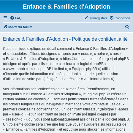
Enfance & Familles d'Adoption
FAQ
S’enregistrer
Connexion
R
Index du forum
e
Enfance & Familles d'Adoption - Politique de confidentialité
c
h
Cette politique explique en détail comment « Enfance & Familles d'Adoption »
et ses sociétés affiliées (désignés ci-après par « nous », « notre », « nos »,
e
« Enfance & Familles d'Adoption », « https://forum.adoptionefa.org ») et phpBB
r
(désigné ci-après par « ils », « eux », « leur », « logiciel phpBB »,
« www.phpbb.com », « phpBB Limited », « Équipes phpBB ») utilisent
c
n’importe quelle information collectée pendant n’importe quelle session
h
d’utilisation de votre part (désignée ci-après par « vos informations »).
e
Vos informations sont collectées de deux manières. Premièrement, en
r
naviguant sur « Enfance & Familles d'Adoption », le logiciel phpBB créera un
certain nombre de cookies, qui sont des petits fichiers textes téléchargés dans
les fichiers temporaires du navigateur Internet de votre ordinateur. Les deux
premiers cookies ne contiennent qu’un identifiant utilisateur (désigné ci-après
par « user-id ») et un identifiant de session invité (désigné ci-après par
« session-id »), qui vous sont automatiquement assignés par le logiciel phpBB.
Un troisième cookie sera créé une fois que vous naviguerez sur les sujets de
« Enfance & Familles d'Adoption » et est utilisé pour stocker les informations