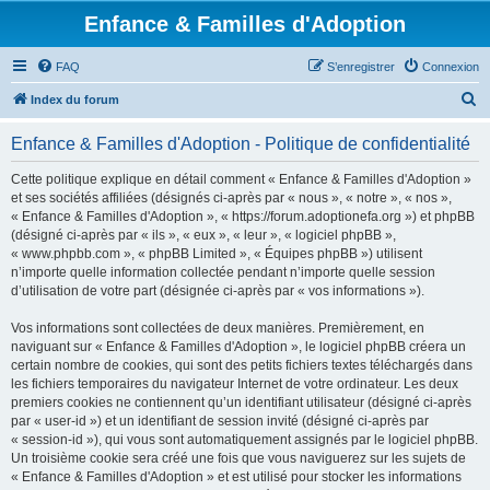
Enfance & Familles d'Adoption
FAQ
S’enregistrer
Connexion
R
Index du forum
e
Enfance & Familles d'Adoption - Politique de confidentialité
c
h
Cette politique explique en détail comment « Enfance & Familles d'Adoption »
et ses sociétés affiliées (désignés ci-après par « nous », « notre », « nos »,
e
« Enfance & Familles d'Adoption », « https://forum.adoptionefa.org ») et phpBB
r
(désigné ci-après par « ils », « eux », « leur », « logiciel phpBB »,
« www.phpbb.com », « phpBB Limited », « Équipes phpBB ») utilisent
c
n’importe quelle information collectée pendant n’importe quelle session
h
d’utilisation de votre part (désignée ci-après par « vos informations »).
e
Vos informations sont collectées de deux manières. Premièrement, en
r
naviguant sur « Enfance & Familles d'Adoption », le logiciel phpBB créera un
certain nombre de cookies, qui sont des petits fichiers textes téléchargés dans
les fichiers temporaires du navigateur Internet de votre ordinateur. Les deux
premiers cookies ne contiennent qu’un identifiant utilisateur (désigné ci-après
par « user-id ») et un identifiant de session invité (désigné ci-après par
« session-id »), qui vous sont automatiquement assignés par le logiciel phpBB.
Un troisième cookie sera créé une fois que vous naviguerez sur les sujets de
« Enfance & Familles d'Adoption » et est utilisé pour stocker les informations