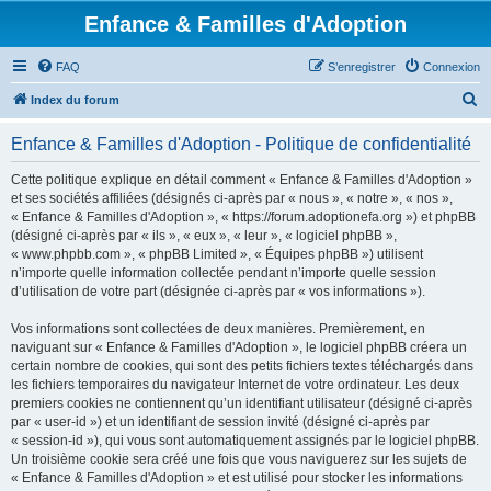
Enfance & Familles d'Adoption
FAQ
S’enregistrer
Connexion
R
Index du forum
e
Enfance & Familles d'Adoption - Politique de confidentialité
c
h
Cette politique explique en détail comment « Enfance & Familles d'Adoption »
et ses sociétés affiliées (désignés ci-après par « nous », « notre », « nos »,
e
« Enfance & Familles d'Adoption », « https://forum.adoptionefa.org ») et phpBB
r
(désigné ci-après par « ils », « eux », « leur », « logiciel phpBB »,
« www.phpbb.com », « phpBB Limited », « Équipes phpBB ») utilisent
c
n’importe quelle information collectée pendant n’importe quelle session
h
d’utilisation de votre part (désignée ci-après par « vos informations »).
e
Vos informations sont collectées de deux manières. Premièrement, en
r
naviguant sur « Enfance & Familles d'Adoption », le logiciel phpBB créera un
certain nombre de cookies, qui sont des petits fichiers textes téléchargés dans
les fichiers temporaires du navigateur Internet de votre ordinateur. Les deux
premiers cookies ne contiennent qu’un identifiant utilisateur (désigné ci-après
par « user-id ») et un identifiant de session invité (désigné ci-après par
« session-id »), qui vous sont automatiquement assignés par le logiciel phpBB.
Un troisième cookie sera créé une fois que vous naviguerez sur les sujets de
« Enfance & Familles d'Adoption » et est utilisé pour stocker les informations