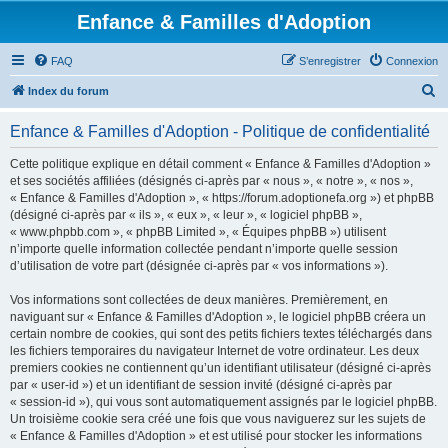
Enfance & Familles d'Adoption
FAQ
S’enregistrer
Connexion
R
Index du forum
e
Enfance & Familles d'Adoption - Politique de confidentialité
c
h
Cette politique explique en détail comment « Enfance & Familles d'Adoption »
et ses sociétés affiliées (désignés ci-après par « nous », « notre », « nos »,
e
« Enfance & Familles d'Adoption », « https://forum.adoptionefa.org ») et phpBB
r
(désigné ci-après par « ils », « eux », « leur », « logiciel phpBB »,
« www.phpbb.com », « phpBB Limited », « Équipes phpBB ») utilisent
c
n’importe quelle information collectée pendant n’importe quelle session
h
d’utilisation de votre part (désignée ci-après par « vos informations »).
e
Vos informations sont collectées de deux manières. Premièrement, en
r
naviguant sur « Enfance & Familles d'Adoption », le logiciel phpBB créera un
certain nombre de cookies, qui sont des petits fichiers textes téléchargés dans
les fichiers temporaires du navigateur Internet de votre ordinateur. Les deux
premiers cookies ne contiennent qu’un identifiant utilisateur (désigné ci-après
par « user-id ») et un identifiant de session invité (désigné ci-après par
« session-id »), qui vous sont automatiquement assignés par le logiciel phpBB.
Un troisième cookie sera créé une fois que vous naviguerez sur les sujets de
« Enfance & Familles d'Adoption » et est utilisé pour stocker les informations