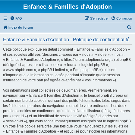
Enfance & Familles d'Adoption
FAQ
S’enregistrer
Connexion
R
Index du forum
e
Enfance & Familles d'Adoption - Politique de confidentialité
c
h
Cette politique explique en détail comment « Enfance & Familles d'Adoption »
et ses sociétés affiliées (désignés ci-après par « nous », « notre », « nos »,
e
« Enfance & Familles d'Adoption », « https://forum.adoptionefa.org ») et phpBB
r
(désigné ci-après par « ils », « eux », « leur », « logiciel phpBB »,
« www.phpbb.com », « phpBB Limited », « Équipes phpBB ») utilisent
c
n’importe quelle information collectée pendant n’importe quelle session
h
d’utilisation de votre part (désignée ci-après par « vos informations »).
e
Vos informations sont collectées de deux manières. Premièrement, en
r
naviguant sur « Enfance & Familles d'Adoption », le logiciel phpBB créera un
certain nombre de cookies, qui sont des petits fichiers textes téléchargés dans
les fichiers temporaires du navigateur Internet de votre ordinateur. Les deux
premiers cookies ne contiennent qu’un identifiant utilisateur (désigné ci-après
par « user-id ») et un identifiant de session invité (désigné ci-après par
« session-id »), qui vous sont automatiquement assignés par le logiciel phpBB.
Un troisième cookie sera créé une fois que vous naviguerez sur les sujets de
« Enfance & Familles d'Adoption » et est utilisé pour stocker les informations