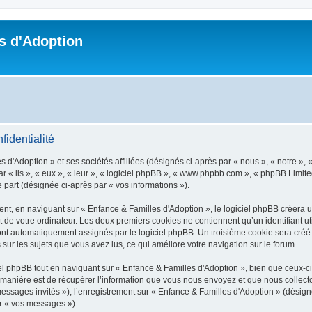
s d'Adoption
fidentialité
 d'Adoption » et ses sociétés affiliées (désignés ci-après par « nous », « notre », 
ar « ils », « eux », « leur », « logiciel phpBB », « www.phpbb.com », « phpBB Limite
e part (désignée ci-après par « vos informations »).
t, en naviguant sur « Enfance & Familles d'Adoption », le logiciel phpBB créera un 
 de votre ordinateur. Les deux premiers cookies ne contiennent qu’un identifiant util
 sont automatiquement assignés par le logiciel phpBB. Un troisième cookie sera créé
s sur les sujets que vous avez lus, ce qui améliore votre navigation sur le forum.
 phpBB tout en naviguant sur « Enfance & Familles d'Adoption », bien que ceux-ci 
nière est de récupérer l’information que vous nous envoyez et que nous collectons. 
 messages invités »), l’enregistrement sur « Enfance & Familles d'Adoption » (dési
ar « vos messages »).