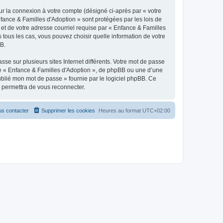
ur la connexion à votre compte (désigné ci-après par « votre
nfance & Familles d'Adoption » sont protégées par les lois de
et de votre adresse courriel requise par « Enfance & Familles
s tous les cas, vous pouvez choisir quelle information de votre
BB.
se sur plusieurs sites Internet différents. Votre mot de passe
de « Enfance & Familles d'Adoption », de phpBB ou une d’une
oublié mon mot de passe » fournie par le logiciel phpBB. Ce
s permettra de vous reconnecter.
s contacter
Supprimer les cookies
Heures au format
UTC+02:00