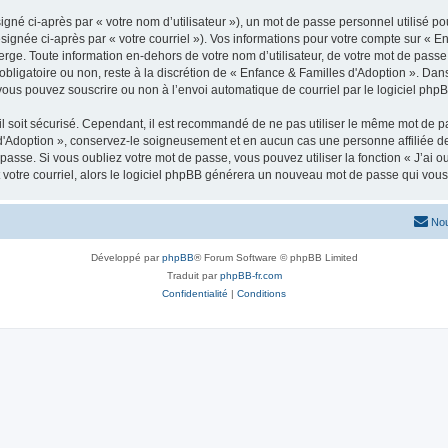
gné ci-après par « votre nom d’utilisateur »), un mot de passe personnel utilisé po
signée ci-après par « votre courriel »). Vos informations pour votre compte sur « E
ge. Toute information en-dehors de votre nom d’utilisateur, de votre mot de passe 
obligatoire ou non, reste à la discrétion de « Enfance & Familles d'Adoption ». Dan
vous pouvez souscrire ou non à l’envoi automatique de courriel par le logiciel php
l soit sécurisé. Cependant, il est recommandé de ne pas utiliser le même mot de pas
 d'Adoption », conservez-le soigneusement et en aucun cas une personne affiliée 
asse. Si vous oubliez votre mot de passe, vous pouvez utiliser la fonction « J’ai 
 votre courriel, alors le logiciel phpBB générera un nouveau mot de passe qui vou
Nou
Développé par
phpBB
® Forum Software © phpBB Limited
Traduit par
phpBB-fr.com
Confidentialité
|
Conditions