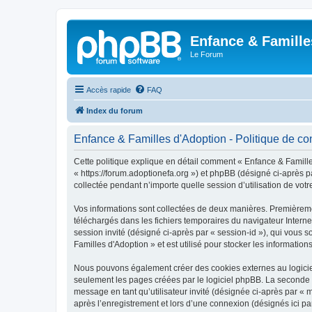
Enfance & Famille
Le Forum
Accès rapide
FAQ
Index du forum
Enfance & Familles d'Adoption - Politique de con
Cette politique explique en détail comment « Enfance & Familles
« https://forum.adoptionefa.org ») et phpBB (désigné ci-après p
collectée pendant n’importe quelle session d’utilisation de votr
Vos informations sont collectées de deux manières. Premièremen
téléchargés dans les fichiers temporaires du navigateur Internet
session invité (désigné ci-après par « session-id »), qui vous
Familles d'Adoption » et est utilisé pour stocker les information
Nous pouvons également créer des cookies externes au logiciel
seulement les pages créées par le logiciel phpBB. La seconde ma
message en tant qu’utilisateur invité (désignée ci-après par «
après l’enregistrement et lors d’une connexion (désignés ici p