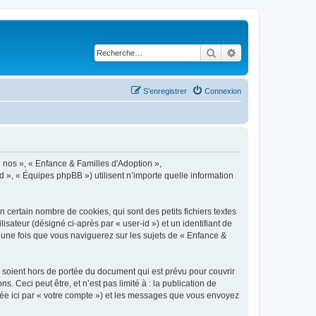
Rechercher
Recherche avancé
S’enregistrer
Connexion
« nos », « Enfance & Familles d'Adoption »,
d », « Équipes phpBB ») utilisent n’importe quelle information
certain nombre de cookies, qui sont des petits fichiers textes
isateur (désigné ci-après par « user-id ») et un identifiant de
 une fois que vous naviguerez sur les sujets de « Enfance &
soient hors de portée du document qui est prévu pour couvrir
Ceci peut être, et n’est pas limité à : la publication de
gnée ici par « votre compte ») et les messages que vous envoyez