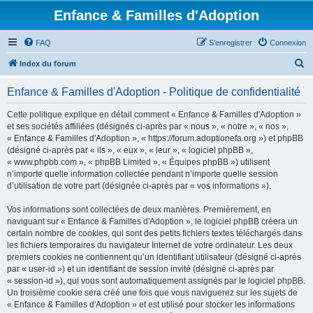
Enfance & Familles d'Adoption
FAQ
S’enregistrer
Connexion
R
Index du forum
e
Enfance & Familles d'Adoption - Politique de confidentialité
c
h
Cette politique explique en détail comment « Enfance & Familles d'Adoption »
et ses sociétés affiliées (désignés ci-après par « nous », « notre », « nos »,
e
« Enfance & Familles d'Adoption », « https://forum.adoptionefa.org ») et phpBB
r
(désigné ci-après par « ils », « eux », « leur », « logiciel phpBB »,
« www.phpbb.com », « phpBB Limited », « Équipes phpBB ») utilisent
c
n’importe quelle information collectée pendant n’importe quelle session
h
d’utilisation de votre part (désignée ci-après par « vos informations »).
e
Vos informations sont collectées de deux manières. Premièrement, en
r
naviguant sur « Enfance & Familles d'Adoption », le logiciel phpBB créera un
certain nombre de cookies, qui sont des petits fichiers textes téléchargés dans
les fichiers temporaires du navigateur Internet de votre ordinateur. Les deux
premiers cookies ne contiennent qu’un identifiant utilisateur (désigné ci-après
par « user-id ») et un identifiant de session invité (désigné ci-après par
« session-id »), qui vous sont automatiquement assignés par le logiciel phpBB.
Un troisième cookie sera créé une fois que vous naviguerez sur les sujets de
« Enfance & Familles d'Adoption » et est utilisé pour stocker les informations