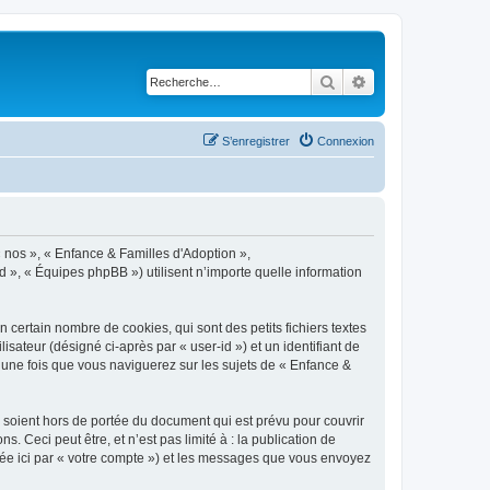
Rechercher
Recherche avancé
S’enregistrer
Connexion
« nos », « Enfance & Familles d'Adoption »,
d », « Équipes phpBB ») utilisent n’importe quelle information
certain nombre de cookies, qui sont des petits fichiers textes
isateur (désigné ci-après par « user-id ») et un identifiant de
 une fois que vous naviguerez sur les sujets de « Enfance &
soient hors de portée du document qui est prévu pour couvrir
Ceci peut être, et n’est pas limité à : la publication de
gnée ici par « votre compte ») et les messages que vous envoyez