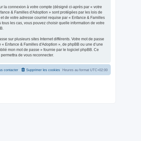
ur la connexion à votre compte (désigné ci-après par « votre
nfance & Familles d'Adoption » sont protégées par les lois de
et de votre adresse courriel requise par « Enfance & Familles
s tous les cas, vous pouvez choisir quelle information de votre
BB.
se sur plusieurs sites Internet différents. Votre mot de passe
de « Enfance & Familles d'Adoption », de phpBB ou une d’une
oublié mon mot de passe » fournie par le logiciel phpBB. Ce
s permettra de vous reconnecter.
s contacter
Supprimer les cookies
Heures au format
UTC+02:00