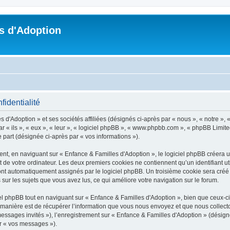
s d'Adoption
fidentialité
 d'Adoption » et ses sociétés affiliées (désignés ci-après par « nous », « notre », 
ar « ils », « eux », « leur », « logiciel phpBB », « www.phpbb.com », « phpBB Limite
e part (désignée ci-après par « vos informations »).
t, en naviguant sur « Enfance & Familles d'Adoption », le logiciel phpBB créera un 
 de votre ordinateur. Les deux premiers cookies ne contiennent qu’un identifiant util
 sont automatiquement assignés par le logiciel phpBB. Un troisième cookie sera créé
s sur les sujets que vous avez lus, ce qui améliore votre navigation sur le forum.
 phpBB tout en naviguant sur « Enfance & Familles d'Adoption », bien que ceux-ci 
nière est de récupérer l’information que vous nous envoyez et que nous collectons. 
 messages invités »), l’enregistrement sur « Enfance & Familles d'Adoption » (dési
ar « vos messages »).