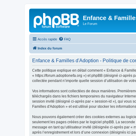
Enfance & Famille
Le Forum
Accès rapide
FAQ
Index du forum
Enfance & Familles d'Adoption - Politique de con
Cette politique explique en détail comment « Enfance & Familles
« https://forum.adoptionefa.org ») et phpBB (désigné ci-après p
collectée pendant n’importe quelle session d’utilisation de votr
Vos informations sont collectées de deux manières. Premièremen
téléchargés dans les fichiers temporaires du navigateur Internet
session invité (désigné ci-après par « session-id »), qui vous
Familles d'Adoption » et est utilisé pour stocker les information
Nous pouvons également créer des cookies externes au logiciel
seulement les pages créées par le logiciel phpBB. La seconde ma
message en tant qu’utilisateur invité (désignée ci-après par «
après l’enregistrement et lors d’une connexion (désignés ici p