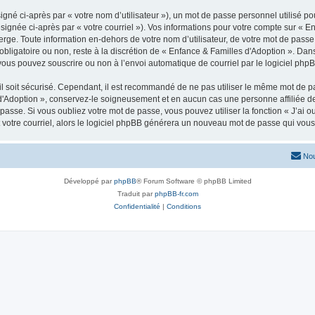
gné ci-après par « votre nom d’utilisateur »), un mot de passe personnel utilisé po
signée ci-après par « votre courriel »). Vos informations pour votre compte sur « E
ge. Toute information en-dehors de votre nom d’utilisateur, de votre mot de passe 
obligatoire ou non, reste à la discrétion de « Enfance & Familles d'Adoption ». Dan
vous pouvez souscrire ou non à l’envoi automatique de courriel par le logiciel php
l soit sécurisé. Cependant, il est recommandé de ne pas utiliser le même mot de pas
 d'Adoption », conservez-le soigneusement et en aucun cas une personne affiliée 
asse. Si vous oubliez votre mot de passe, vous pouvez utiliser la fonction « J’ai 
 votre courriel, alors le logiciel phpBB générera un nouveau mot de passe qui vou
Nou
Développé par
phpBB
® Forum Software © phpBB Limited
Traduit par
phpBB-fr.com
Confidentialité
|
Conditions