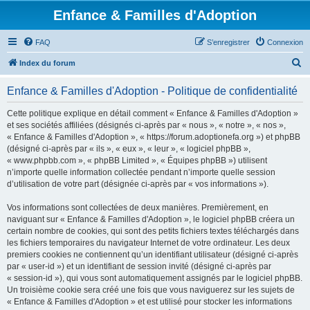
Enfance & Familles d'Adoption
FAQ
S’enregistrer
Connexion
R
Index du forum
e
Enfance & Familles d'Adoption - Politique de confidentialité
c
h
Cette politique explique en détail comment « Enfance & Familles d'Adoption »
et ses sociétés affiliées (désignés ci-après par « nous », « notre », « nos »,
e
« Enfance & Familles d'Adoption », « https://forum.adoptionefa.org ») et phpBB
r
(désigné ci-après par « ils », « eux », « leur », « logiciel phpBB »,
« www.phpbb.com », « phpBB Limited », « Équipes phpBB ») utilisent
c
n’importe quelle information collectée pendant n’importe quelle session
h
d’utilisation de votre part (désignée ci-après par « vos informations »).
e
Vos informations sont collectées de deux manières. Premièrement, en
r
naviguant sur « Enfance & Familles d'Adoption », le logiciel phpBB créera un
certain nombre de cookies, qui sont des petits fichiers textes téléchargés dans
les fichiers temporaires du navigateur Internet de votre ordinateur. Les deux
premiers cookies ne contiennent qu’un identifiant utilisateur (désigné ci-après
par « user-id ») et un identifiant de session invité (désigné ci-après par
« session-id »), qui vous sont automatiquement assignés par le logiciel phpBB.
Un troisième cookie sera créé une fois que vous naviguerez sur les sujets de
« Enfance & Familles d'Adoption » et est utilisé pour stocker les informations