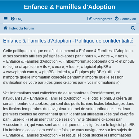
Enfance & Familles d'Adoption
FAQ
S’enregistrer
Connexion
R
Index du forum
e
Enfance & Familles d'Adoption - Politique de confidentialité
c
h
Cette politique explique en détail comment « Enfance & Familles d'Adoption »
et ses sociétés affiliées (désignés ci-après par « nous », « notre », « nos »,
e
« Enfance & Familles d'Adoption », « https://forum.adoptionefa.org ») et phpBB
r
(désigné ci-après par « ils », « eux », « leur », « logiciel phpBB »,
« www.phpbb.com », « phpBB Limited », « Équipes phpBB ») utilisent
c
n’importe quelle information collectée pendant n’importe quelle session
h
d’utilisation de votre part (désignée ci-après par « vos informations »).
e
Vos informations sont collectées de deux manières. Premièrement, en
r
naviguant sur « Enfance & Familles d'Adoption », le logiciel phpBB créera un
certain nombre de cookies, qui sont des petits fichiers textes téléchargés dans
les fichiers temporaires du navigateur Internet de votre ordinateur. Les deux
premiers cookies ne contiennent qu’un identifiant utilisateur (désigné ci-après
par « user-id ») et un identifiant de session invité (désigné ci-après par
« session-id »), qui vous sont automatiquement assignés par le logiciel phpBB.
Un troisième cookie sera créé une fois que vous naviguerez sur les sujets de
« Enfance & Familles d'Adoption » et est utilisé pour stocker les informations