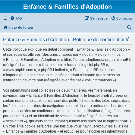
Enfance & Familles d'Adoption
FAQ
S’enregistrer
Connexion
R
Index du forum
e
Enfance & Familles d'Adoption - Politique de confidentialité
c
h
Cette politique explique en détail comment « Enfance & Familles d'Adoption »
et ses sociétés affiliées (désignés ci-après par « nous », « notre », « nos »,
e
« Enfance & Familles d'Adoption », « https://forum.adoptionefa.org ») et phpBB
r
(désigné ci-après par « ils », « eux », « leur », « logiciel phpBB »,
« www.phpbb.com », « phpBB Limited », « Équipes phpBB ») utilisent
c
n’importe quelle information collectée pendant n’importe quelle session
h
d’utilisation de votre part (désignée ci-après par « vos informations »).
e
Vos informations sont collectées de deux manières. Premièrement, en
r
naviguant sur « Enfance & Familles d'Adoption », le logiciel phpBB créera un
certain nombre de cookies, qui sont des petits fichiers textes téléchargés dans
les fichiers temporaires du navigateur Internet de votre ordinateur. Les deux
premiers cookies ne contiennent qu’un identifiant utilisateur (désigné ci-après
par « user-id ») et un identifiant de session invité (désigné ci-après par
« session-id »), qui vous sont automatiquement assignés par le logiciel phpBB.
Un troisième cookie sera créé une fois que vous naviguerez sur les sujets de
« Enfance & Familles d'Adoption » et est utilisé pour stocker les informations