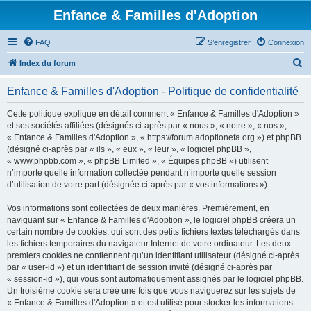
Enfance & Familles d'Adoption
FAQ
S’enregistrer
Connexion
R
Index du forum
e
Enfance & Familles d'Adoption - Politique de confidentialité
c
h
Cette politique explique en détail comment « Enfance & Familles d'Adoption »
et ses sociétés affiliées (désignés ci-après par « nous », « notre », « nos »,
e
« Enfance & Familles d'Adoption », « https://forum.adoptionefa.org ») et phpBB
r
(désigné ci-après par « ils », « eux », « leur », « logiciel phpBB »,
« www.phpbb.com », « phpBB Limited », « Équipes phpBB ») utilisent
c
n’importe quelle information collectée pendant n’importe quelle session
h
d’utilisation de votre part (désignée ci-après par « vos informations »).
e
Vos informations sont collectées de deux manières. Premièrement, en
r
naviguant sur « Enfance & Familles d'Adoption », le logiciel phpBB créera un
certain nombre de cookies, qui sont des petits fichiers textes téléchargés dans
les fichiers temporaires du navigateur Internet de votre ordinateur. Les deux
premiers cookies ne contiennent qu’un identifiant utilisateur (désigné ci-après
par « user-id ») et un identifiant de session invité (désigné ci-après par
« session-id »), qui vous sont automatiquement assignés par le logiciel phpBB.
Un troisième cookie sera créé une fois que vous naviguerez sur les sujets de
« Enfance & Familles d'Adoption » et est utilisé pour stocker les informations