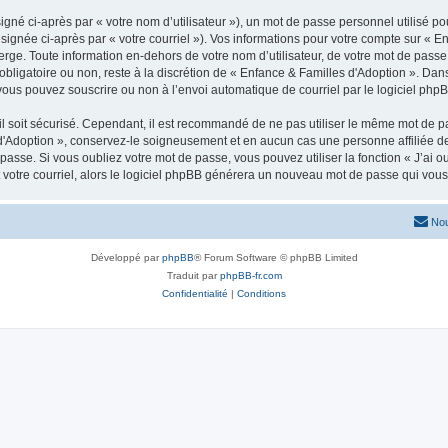
gné ci-après par « votre nom d’utilisateur »), un mot de passe personnel utilisé po
signée ci-après par « votre courriel »). Vos informations pour votre compte sur « E
ge. Toute information en-dehors de votre nom d’utilisateur, de votre mot de passe 
obligatoire ou non, reste à la discrétion de « Enfance & Familles d'Adoption ». Dan
vous pouvez souscrire ou non à l’envoi automatique de courriel par le logiciel php
l soit sécurisé. Cependant, il est recommandé de ne pas utiliser le même mot de pas
 d'Adoption », conservez-le soigneusement et en aucun cas une personne affiliée 
asse. Si vous oubliez votre mot de passe, vous pouvez utiliser la fonction « J’ai 
 votre courriel, alors le logiciel phpBB générera un nouveau mot de passe qui vou
Nou
Développé par
phpBB
® Forum Software © phpBB Limited
Traduit par
phpBB-fr.com
Confidentialité
|
Conditions