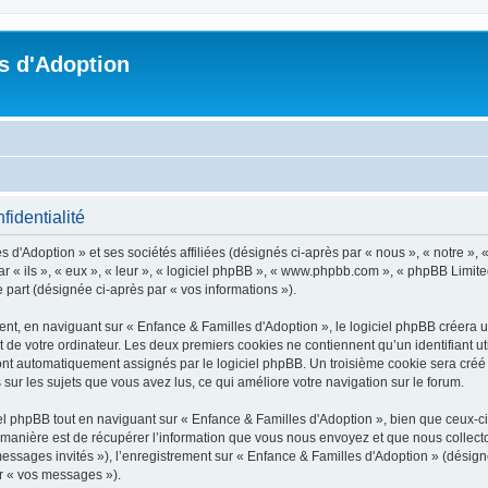
s d'Adoption
fidentialité
 d'Adoption » et ses sociétés affiliées (désignés ci-après par « nous », « notre », 
ar « ils », « eux », « leur », « logiciel phpBB », « www.phpbb.com », « phpBB Limite
e part (désignée ci-après par « vos informations »).
t, en naviguant sur « Enfance & Familles d'Adoption », le logiciel phpBB créera un 
 de votre ordinateur. Les deux premiers cookies ne contiennent qu’un identifiant util
 sont automatiquement assignés par le logiciel phpBB. Un troisième cookie sera créé
s sur les sujets que vous avez lus, ce qui améliore votre navigation sur le forum.
 phpBB tout en naviguant sur « Enfance & Familles d'Adoption », bien que ceux-ci 
nière est de récupérer l’information que vous nous envoyez et que nous collectons. 
 messages invités »), l’enregistrement sur « Enfance & Familles d'Adoption » (dési
ar « vos messages »).