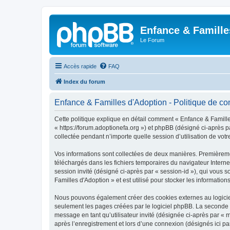
Enfance & Famille
Le Forum
Accès rapide
FAQ
Index du forum
Enfance & Familles d'Adoption - Politique de con
Cette politique explique en détail comment « Enfance & Familles
« https://forum.adoptionefa.org ») et phpBB (désigné ci-après p
collectée pendant n’importe quelle session d’utilisation de votr
Vos informations sont collectées de deux manières. Premièremen
téléchargés dans les fichiers temporaires du navigateur Internet
session invité (désigné ci-après par « session-id »), qui vous
Familles d'Adoption » et est utilisé pour stocker les information
Nous pouvons également créer des cookies externes au logiciel
seulement les pages créées par le logiciel phpBB. La seconde ma
message en tant qu’utilisateur invité (désignée ci-après par «
après l’enregistrement et lors d’une connexion (désignés ici p