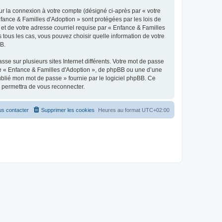
ur la connexion à votre compte (désigné ci-après par « votre
nfance & Familles d'Adoption » sont protégées par les lois de
et de votre adresse courriel requise par « Enfance & Familles
s tous les cas, vous pouvez choisir quelle information de votre
BB.
se sur plusieurs sites Internet différents. Votre mot de passe
de « Enfance & Familles d'Adoption », de phpBB ou une d’une
oublié mon mot de passe » fournie par le logiciel phpBB. Ce
s permettra de vous reconnecter.
s contacter
Supprimer les cookies
Heures au format
UTC+02:00