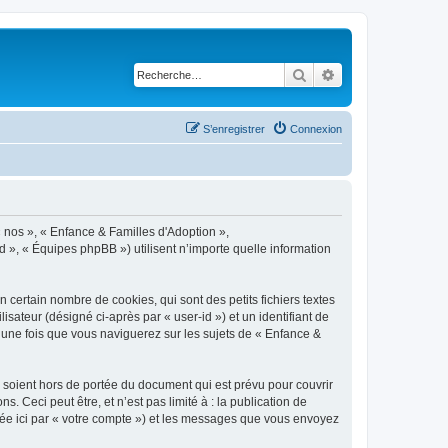
Rechercher
Recherche avancé
S’enregistrer
Connexion
« nos », « Enfance & Familles d'Adoption »,
d », « Équipes phpBB ») utilisent n’importe quelle information
certain nombre de cookies, qui sont des petits fichiers textes
isateur (désigné ci-après par « user-id ») et un identifiant de
 une fois que vous naviguerez sur les sujets de « Enfance &
soient hors de portée du document qui est prévu pour couvrir
Ceci peut être, et n’est pas limité à : la publication de
gnée ici par « votre compte ») et les messages que vous envoyez