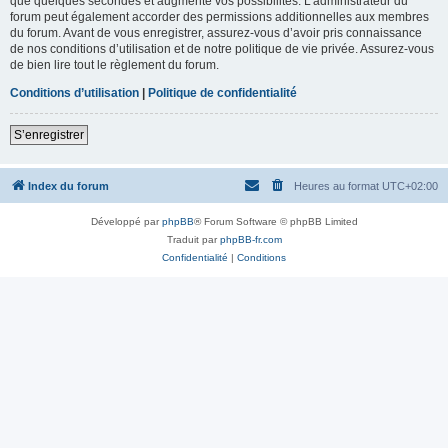
que quelques secondes et augmente vos possibilités. L’administrateur du
forum peut également accorder des permissions additionnelles aux membres
du forum. Avant de vous enregistrer, assurez-vous d’avoir pris connaissance
de nos conditions d’utilisation et de notre politique de vie privée. Assurez-vous
de bien lire tout le règlement du forum.
Conditions d’utilisation
|
Politique de confidentialité
S’enregistrer
Index du forum
Heures au format
UTC+02:00
Développé par
phpBB
® Forum Software © phpBB Limited
Traduit par
phpBB-fr.com
Confidentialité
|
Conditions