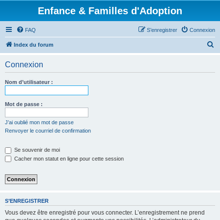
Enfance & Familles d'Adoption
FAQ
S’enregistrer
Connexion
R
Index du forum
e
Connexion
c
h
Nom d’utilisateur :
e
r
Mot de passe :
c
J’ai oublié mon mot de passe
h
Renvoyer le courriel de confirmation
e
Se souvenir de moi
r
Cacher mon statut en ligne pour cette session
S’ENREGISTRER
Vous devez être enregistré pour vous connecter. L’enregistrement ne prend