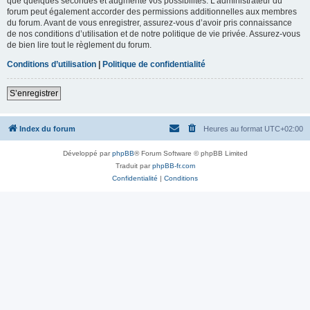
que quelques secondes et augmente vos possibilités. L’administrateur du
forum peut également accorder des permissions additionnelles aux membres
du forum. Avant de vous enregistrer, assurez-vous d’avoir pris connaissance
de nos conditions d’utilisation et de notre politique de vie privée. Assurez-vous
de bien lire tout le règlement du forum.
Conditions d’utilisation
|
Politique de confidentialité
S’enregistrer
Index du forum
Heures au format
UTC+02:00
Développé par
phpBB
® Forum Software © phpBB Limited
Traduit par
phpBB-fr.com
Confidentialité
|
Conditions