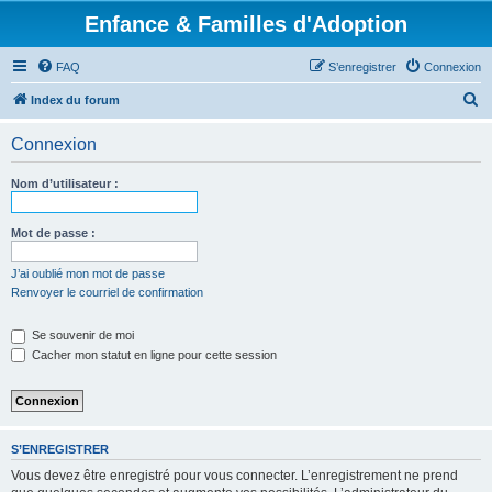
Enfance & Familles d'Adoption
FAQ
S’enregistrer
Connexion
R
Index du forum
e
Connexion
c
h
Nom d’utilisateur :
e
r
Mot de passe :
c
J’ai oublié mon mot de passe
h
Renvoyer le courriel de confirmation
e
Se souvenir de moi
r
Cacher mon statut en ligne pour cette session
S’ENREGISTRER
Vous devez être enregistré pour vous connecter. L’enregistrement ne prend