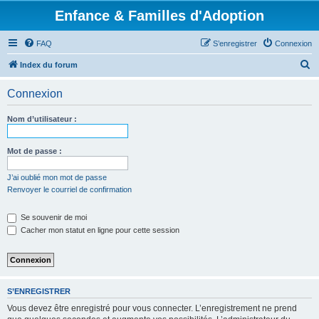
Enfance & Familles d'Adoption
FAQ
S’enregistrer
Connexion
R
Index du forum
e
Connexion
c
h
Nom d’utilisateur :
e
r
Mot de passe :
c
J’ai oublié mon mot de passe
h
Renvoyer le courriel de confirmation
e
Se souvenir de moi
r
Cacher mon statut en ligne pour cette session
S’ENREGISTRER
Vous devez être enregistré pour vous connecter. L’enregistrement ne prend