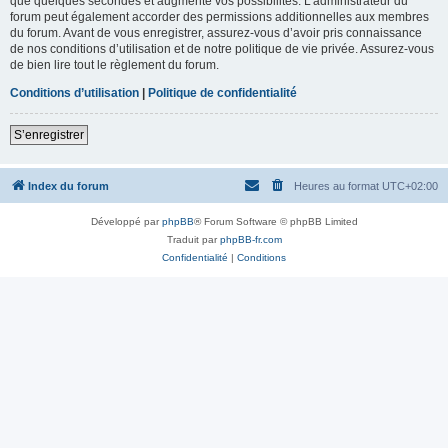
que quelques secondes et augmente vos possibilités. L’administrateur du
forum peut également accorder des permissions additionnelles aux membres
du forum. Avant de vous enregistrer, assurez-vous d’avoir pris connaissance
de nos conditions d’utilisation et de notre politique de vie privée. Assurez-vous
de bien lire tout le règlement du forum.
Conditions d’utilisation
|
Politique de confidentialité
S’enregistrer
Index du forum
Heures au format
UTC+02:00
Développé par
phpBB
® Forum Software © phpBB Limited
Traduit par
phpBB-fr.com
Confidentialité
|
Conditions