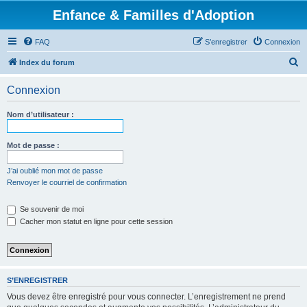
Enfance & Familles d'Adoption
FAQ
S’enregistrer
Connexion
R
Index du forum
e
Connexion
c
h
Nom d’utilisateur :
e
r
Mot de passe :
c
J’ai oublié mon mot de passe
h
Renvoyer le courriel de confirmation
e
Se souvenir de moi
r
Cacher mon statut en ligne pour cette session
S’ENREGISTRER
Vous devez être enregistré pour vous connecter. L’enregistrement ne prend