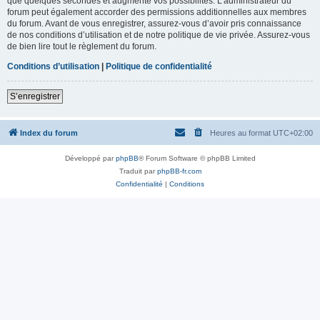
que quelques secondes et augmente vos possibilités. L’administrateur du
forum peut également accorder des permissions additionnelles aux membres
du forum. Avant de vous enregistrer, assurez-vous d’avoir pris connaissance
de nos conditions d’utilisation et de notre politique de vie privée. Assurez-vous
de bien lire tout le règlement du forum.
Conditions d’utilisation
|
Politique de confidentialité
S’enregistrer
Index du forum
Heures au format
UTC+02:00
Développé par
phpBB
® Forum Software © phpBB Limited
Traduit par
phpBB-fr.com
Confidentialité
|
Conditions