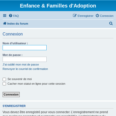
Enfance & Familles d'Adoption
FAQ
S’enregistrer
Connexion
R
Index du forum
e
Connexion
c
h
Nom d’utilisateur :
e
r
Mot de passe :
c
J’ai oublié mon mot de passe
h
Renvoyer le courriel de confirmation
e
Se souvenir de moi
r
Cacher mon statut en ligne pour cette session
S’ENREGISTRER
Vous devez être enregistré pour vous connecter. L’enregistrement ne prend