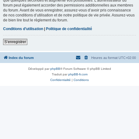
que quelques secondes et augmente vos possibilités. L’administrateur du
forum peut également accorder des permissions additionnelles aux membres
du forum. Avant de vous enregistrer, assurez-vous d’avoir pris connaissance
de nos conditions d’utilisation et de notre politique de vie privée. Assurez-vous
de bien lire tout le règlement du forum.
Conditions d’utilisation
|
Politique de confidentialité
S’enregistrer
Index du forum
Heures au format
UTC+02:00
Développé par
phpBB
® Forum Software © phpBB Limited
Traduit par
phpBB-fr.com
Confidentialité
|
Conditions