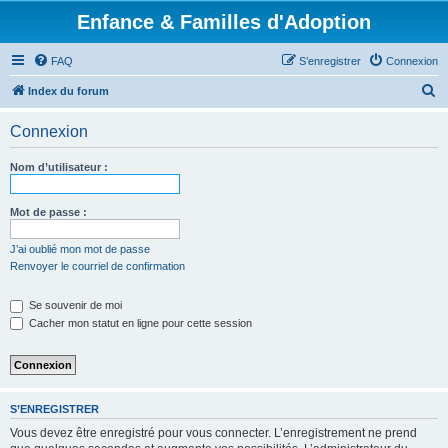
Enfance & Familles d'Adoption
FAQ
S’enregistrer
Connexion
R
Index du forum
e
Connexion
c
h
Nom d’utilisateur :
e
r
Mot de passe :
c
J’ai oublié mon mot de passe
h
Renvoyer le courriel de confirmation
e
Se souvenir de moi
r
Cacher mon statut en ligne pour cette session
S’ENREGISTRER
Vous devez être enregistré pour vous connecter. L’enregistrement ne prend