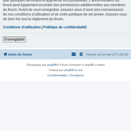
que quelques secondes et augmente vos possibilités. L’administrateur du
forum peut également accorder des permissions additionnelles aux membres
du forum. Avant de vous enregistrer, assurez-vous d’avoir pris connaissance
de nos conditions d’utilisation et de notre politique de vie privée. Assurez-vous
de bien lire tout le règlement du forum.
Conditions d’utilisation
|
Politique de confidentialité
S’enregistrer
Index du forum
Heures au format
UTC+02:00
Développé par
phpBB
® Forum Software © phpBB Limited
Traduit par
phpBB-fr.com
Confidentialité
|
Conditions