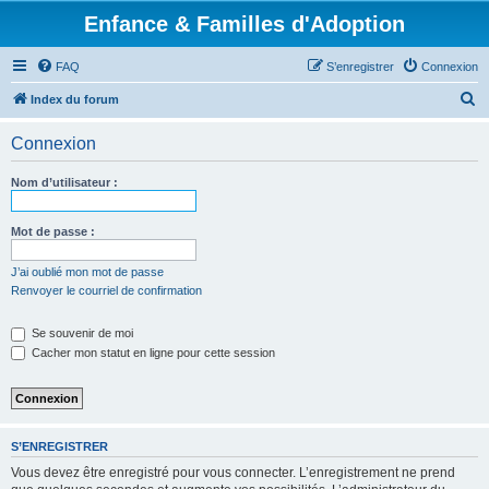
Enfance & Familles d'Adoption
FAQ
S’enregistrer
Connexion
R
Index du forum
e
Connexion
c
h
Nom d’utilisateur :
e
r
Mot de passe :
c
J’ai oublié mon mot de passe
h
Renvoyer le courriel de confirmation
e
Se souvenir de moi
r
Cacher mon statut en ligne pour cette session
S’ENREGISTRER
Vous devez être enregistré pour vous connecter. L’enregistrement ne prend