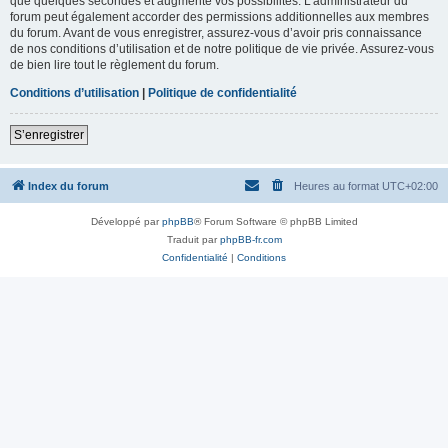
que quelques secondes et augmente vos possibilités. L’administrateur du
forum peut également accorder des permissions additionnelles aux membres
du forum. Avant de vous enregistrer, assurez-vous d’avoir pris connaissance
de nos conditions d’utilisation et de notre politique de vie privée. Assurez-vous
de bien lire tout le règlement du forum.
Conditions d’utilisation
|
Politique de confidentialité
S’enregistrer
Index du forum
Heures au format
UTC+02:00
Développé par
phpBB
® Forum Software © phpBB Limited
Traduit par
phpBB-fr.com
Confidentialité
|
Conditions