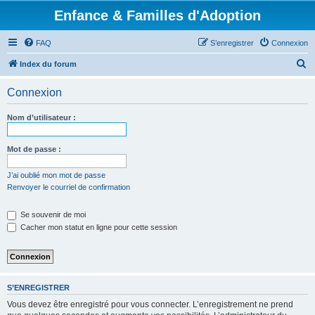
Enfance & Familles d'Adoption
FAQ
S’enregistrer
Connexion
R
Index du forum
e
Connexion
c
h
Nom d’utilisateur :
e
r
Mot de passe :
c
J’ai oublié mon mot de passe
h
Renvoyer le courriel de confirmation
e
Se souvenir de moi
r
Cacher mon statut en ligne pour cette session
S’ENREGISTRER
Vous devez être enregistré pour vous connecter. L’enregistrement ne prend