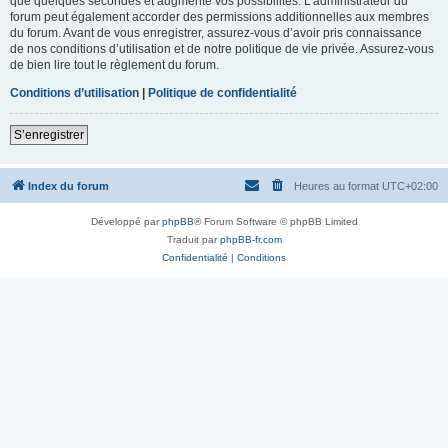
que quelques secondes et augmente vos possibilités. L’administrateur du
forum peut également accorder des permissions additionnelles aux membres
du forum. Avant de vous enregistrer, assurez-vous d’avoir pris connaissance
de nos conditions d’utilisation et de notre politique de vie privée. Assurez-vous
de bien lire tout le règlement du forum.
Conditions d’utilisation
|
Politique de confidentialité
S’enregistrer
Index du forum
Heures au format
UTC+02:00
Développé par
phpBB
® Forum Software © phpBB Limited
Traduit par
phpBB-fr.com
Confidentialité
|
Conditions