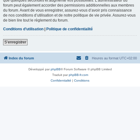
que quelques secondes et augmente vos possibilités. L’administrateur du
forum peut également accorder des permissions additionnelles aux membres
du forum. Avant de vous enregistrer, assurez-vous d’avoir pris connaissance
de nos conditions d’utilisation et de notre politique de vie privée. Assurez-vous
de bien lire tout le règlement du forum.
Conditions d’utilisation
|
Politique de confidentialité
S’enregistrer
Index du forum
Heures au format
UTC+02:00
Développé par
phpBB
® Forum Software © phpBB Limited
Traduit par
phpBB-fr.com
Confidentialité
|
Conditions