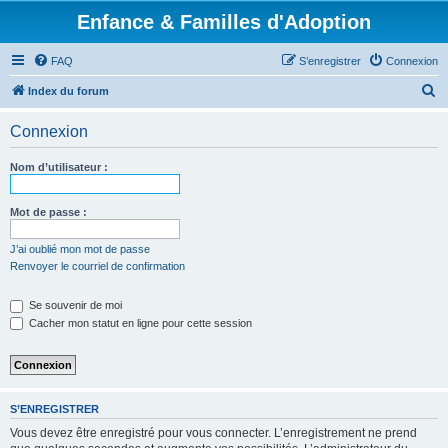
Enfance & Familles d'Adoption
FAQ
S’enregistrer
Connexion
R
Index du forum
e
Connexion
c
h
Nom d’utilisateur :
e
r
Mot de passe :
c
J’ai oublié mon mot de passe
h
Renvoyer le courriel de confirmation
e
Se souvenir de moi
r
Cacher mon statut en ligne pour cette session
S’ENREGISTRER
Vous devez être enregistré pour vous connecter. L’enregistrement ne prend