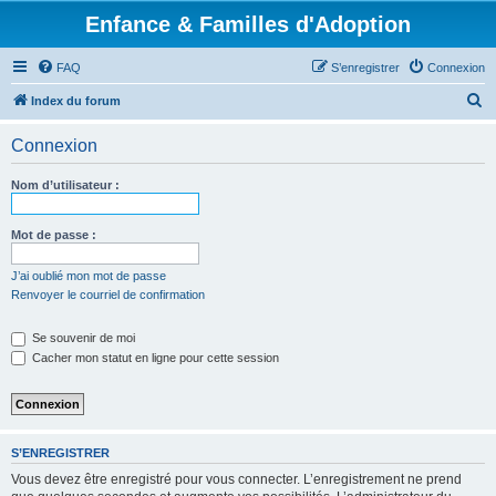
Enfance & Familles d'Adoption
FAQ
S’enregistrer
Connexion
R
Index du forum
e
Connexion
c
h
Nom d’utilisateur :
e
r
Mot de passe :
c
J’ai oublié mon mot de passe
h
Renvoyer le courriel de confirmation
e
Se souvenir de moi
r
Cacher mon statut en ligne pour cette session
S’ENREGISTRER
Vous devez être enregistré pour vous connecter. L’enregistrement ne prend