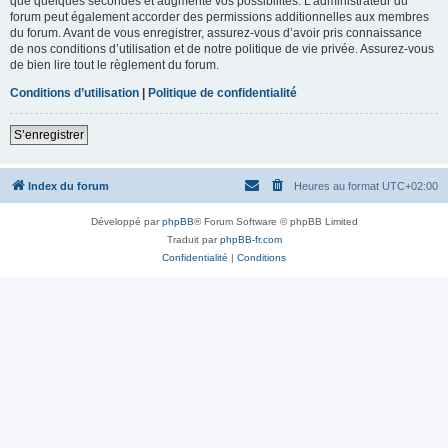
que quelques secondes et augmente vos possibilités. L’administrateur du
forum peut également accorder des permissions additionnelles aux membres
du forum. Avant de vous enregistrer, assurez-vous d’avoir pris connaissance
de nos conditions d’utilisation et de notre politique de vie privée. Assurez-vous
de bien lire tout le règlement du forum.
Conditions d’utilisation
|
Politique de confidentialité
S’enregistrer
Index du forum
Heures au format
UTC+02:00
Développé par
phpBB
® Forum Software © phpBB Limited
Traduit par
phpBB-fr.com
Confidentialité
|
Conditions