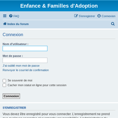
Enfance & Familles d'Adoption
FAQ
S’enregistrer
Connexion
R
Index du forum
e
Connexion
c
h
Nom d’utilisateur :
e
r
Mot de passe :
c
J’ai oublié mon mot de passe
h
Renvoyer le courriel de confirmation
e
Se souvenir de moi
r
Cacher mon statut en ligne pour cette session
S’ENREGISTRER
Vous devez être enregistré pour vous connecter. L’enregistrement ne prend