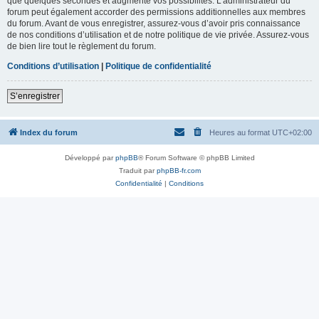
que quelques secondes et augmente vos possibilités. L’administrateur du
forum peut également accorder des permissions additionnelles aux membres
du forum. Avant de vous enregistrer, assurez-vous d’avoir pris connaissance
de nos conditions d’utilisation et de notre politique de vie privée. Assurez-vous
de bien lire tout le règlement du forum.
Conditions d’utilisation
|
Politique de confidentialité
S’enregistrer
Index du forum
Heures au format
UTC+02:00
Développé par
phpBB
® Forum Software © phpBB Limited
Traduit par
phpBB-fr.com
Confidentialité
|
Conditions