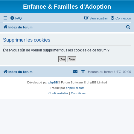
Enfance & Familles d'Adoption
FAQ
S’enregistrer
Connexion
R
Index du forum
e
Supprimer les cookies
c
h
Êtes-vous sûr de vouloir supprimer tous les cookies de ce forum ?
e
r
c
Index du forum
Heures au format
UTC+02:00
h
Développé par
phpBB
® Forum Software © phpBB Limited
e
Traduit par
phpBB-fr.com
r
Confidentialité
|
Conditions