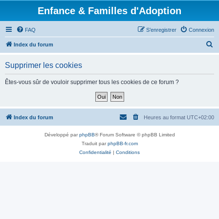
Enfance & Familles d'Adoption
FAQ
S’enregistrer
Connexion
R
Index du forum
e
Supprimer les cookies
c
h
Êtes-vous sûr de vouloir supprimer tous les cookies de ce forum ?
e
r
c
Index du forum
Heures au format
UTC+02:00
h
Développé par
phpBB
® Forum Software © phpBB Limited
e
Traduit par
phpBB-fr.com
r
Confidentialité
|
Conditions