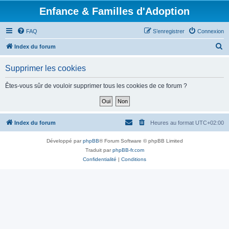
Enfance & Familles d'Adoption
FAQ
S’enregistrer
Connexion
R
Index du forum
e
Supprimer les cookies
c
h
Êtes-vous sûr de vouloir supprimer tous les cookies de ce forum ?
e
r
c
Index du forum
Heures au format
UTC+02:00
h
Développé par
phpBB
® Forum Software © phpBB Limited
e
Traduit par
phpBB-fr.com
r
Confidentialité
|
Conditions