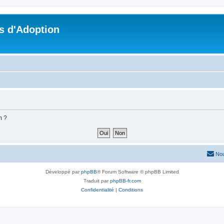
s d'Adoption
m ?
Nou
Développé par
phpBB
® Forum Software © phpBB Limited
Traduit par
phpBB-fr.com
Confidentialité
|
Conditions