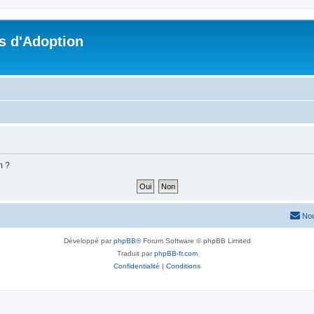
s d'Adoption
m ?
Nou
Développé par
phpBB
® Forum Software © phpBB Limited
Traduit par
phpBB-fr.com
Confidentialité
|
Conditions