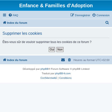
Enfance & Familles d'Adoption
FAQ
S’enregistrer
Connexion
R
Index du forum
e
Supprimer les cookies
c
h
Êtes-vous sûr de vouloir supprimer tous les cookies de ce forum ?
e
r
c
Index du forum
Heures au format
UTC+02:00
h
Développé par
phpBB
® Forum Software © phpBB Limited
e
Traduit par
phpBB-fr.com
r
Confidentialité
|
Conditions