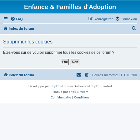
Enfance & Familles d'Adoption
FAQ
S’enregistrer
Connexion
R
Index du forum
e
Supprimer les cookies
c
h
Êtes-vous sûr de vouloir supprimer tous les cookies de ce forum ?
e
r
c
Index du forum
Heures au format
UTC+02:00
h
Développé par
phpBB
® Forum Software © phpBB Limited
e
Traduit par
phpBB-fr.com
r
Confidentialité
|
Conditions