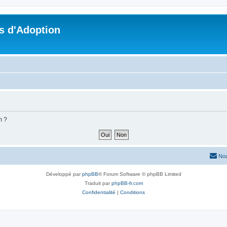
s d'Adoption
m ?
Nou
Développé par
phpBB
® Forum Software © phpBB Limited
Traduit par
phpBB-fr.com
Confidentialité
|
Conditions