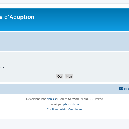
s d'Adoption
m ?
Nou
Développé par
phpBB
® Forum Software © phpBB Limited
Traduit par
phpBB-fr.com
Confidentialité
|
Conditions