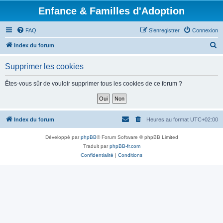
Enfance & Familles d'Adoption
FAQ
S’enregistrer
Connexion
R
Index du forum
e
Supprimer les cookies
c
h
Êtes-vous sûr de vouloir supprimer tous les cookies de ce forum ?
e
r
c
Index du forum
Heures au format
UTC+02:00
h
Développé par
phpBB
® Forum Software © phpBB Limited
e
Traduit par
phpBB-fr.com
r
Confidentialité
|
Conditions