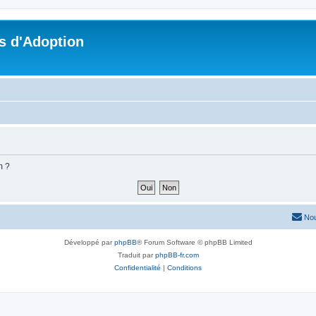
s d'Adoption
m ?
Nou
Développé par
phpBB
® Forum Software © phpBB Limited
Traduit par
phpBB-fr.com
Confidentialité
|
Conditions