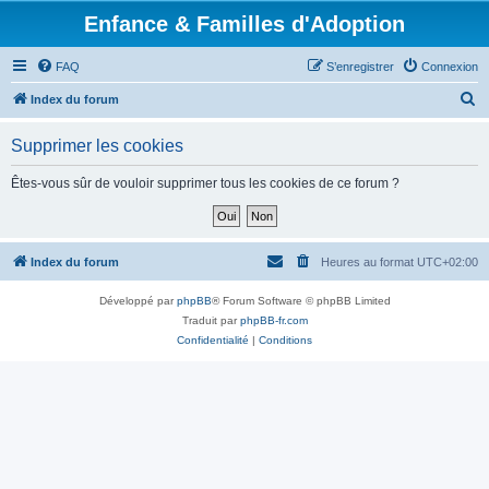
Enfance & Familles d'Adoption
FAQ
S’enregistrer
Connexion
R
Index du forum
e
Supprimer les cookies
c
h
Êtes-vous sûr de vouloir supprimer tous les cookies de ce forum ?
e
r
c
Index du forum
Heures au format
UTC+02:00
h
Développé par
phpBB
® Forum Software © phpBB Limited
e
Traduit par
phpBB-fr.com
r
Confidentialité
|
Conditions