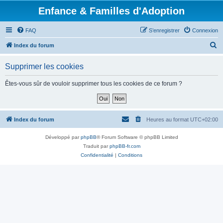
Enfance & Familles d'Adoption
FAQ
S’enregistrer
Connexion
R
Index du forum
e
Supprimer les cookies
c
h
Êtes-vous sûr de vouloir supprimer tous les cookies de ce forum ?
e
r
c
Index du forum
Heures au format
UTC+02:00
h
Développé par
phpBB
® Forum Software © phpBB Limited
e
Traduit par
phpBB-fr.com
r
Confidentialité
|
Conditions