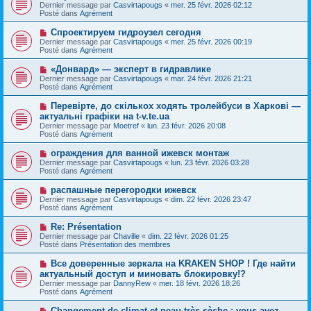
o
s
Dernier message par
Casvirtapougs
«
mer. 25 févr. 2026 02:12
u
u
a
Posté dans
Agrément
m
v
g
e
e
e
N
Спроектируем гидроузел сегодня
s
a
o
s
Dernier message par
Casvirtapougs
«
mer. 25 févr. 2026 00:19
u
u
a
Posté dans
Agrément
m
v
g
e
e
e
N
«Донвард» — эксперт в гидравлике
s
a
o
s
Dernier message par
Casvirtapougs
«
mar. 24 févr. 2026 21:21
u
u
a
Posté dans
Agrément
m
v
g
e
e
e
N
Перевірте, до скількох ходять тролейбуси в Харкові —
s
a
o
s
актуальні графіки на t-v.te.ua
u
u
a
Dernier message par
m
Moetref
«
lun. 23 févr. 2026 20:08
v
g
Posté dans
e
Agrément
e
e
s
a
s
N
ограждения для ванной ижевск монтаж
u
a
o
Dernier message par
m
Casvirtapougs
«
lun. 23 févr. 2026 03:28
g
u
Posté dans
e
Agrément
e
v
s
e
s
N
распашные перегородки ижевск
a
a
o
Dernier message par
Casvirtapougs
«
dim. 22 févr. 2026 23:47
u
g
u
Posté dans
Agrément
m
e
v
e
e
N
Re: Présentation
s
a
o
s
Dernier message par
Chaville
«
dim. 22 févr. 2026 01:25
u
u
a
Posté dans
Présentation des membres
m
v
g
e
e
e
N
Все доверенные зеркала на KRAKEN SHOP ! Где найти
s
a
o
s
актуальный доступ и миновать блокировку!?
u
u
a
Dernier message par
m
DannyRew
«
mer. 18 févr. 2026 18:26
v
g
Posté dans
e
Agrément
e
e
s
a
s
N
Changement de climat et peau très sèche : vous avez