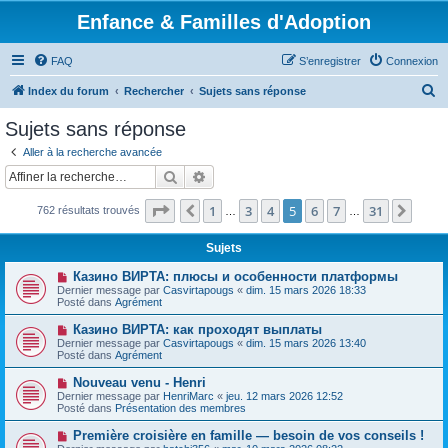
Enfance & Familles d'Adoption
FAQ
S’enregistrer
Connexion
R
Index du forum
Rechercher
Sujets sans réponse
e
Sujets sans réponse
c
Aller à la recherche avancée
h
Rechercher
Recherche avancée
e
Page
5
sur
31
1
3
4
5
6
7
31
Précédente
Suiv
762 résultats trouvés
r
…
…
c
Sujets
h
N
Казино ВИРТА: плюсы и особенности платформы
e
o
Dernier message par
Casvirtapougs
«
dim. 15 mars 2026 18:33
u
Posté dans
Agrément
r
v
e
N
Казино ВИРТА: как проходят выплаты
a
o
Dernier message par
Casvirtapougs
«
dim. 15 mars 2026 13:40
u
u
Posté dans
Agrément
m
v
e
e
N
Nouveau venu - Henri
s
a
o
s
Dernier message par
HenriMarc
«
jeu. 12 mars 2026 12:52
u
u
a
Posté dans
Présentation des membres
m
v
g
e
e
e
N
Première croisière en famille — besoin de vos conseils !
s
a
o
s