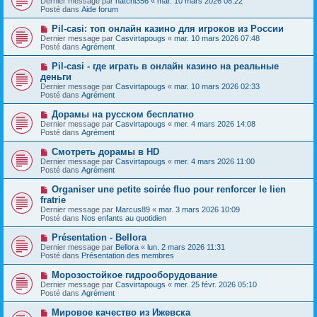
Dernier message par
hatchi356
«
mar. 10 mars 2026 08:22
u
u
a
Posté dans
Aide forum
m
v
g
e
e
e
N
Pil-casi: топ онлайн казино для игроков из России
s
a
o
s
Dernier message par
Casvirtapougs
«
mar. 10 mars 2026 07:48
u
u
a
Posté dans
Agrément
m
v
g
e
e
e
N
Pil-casi - где играть в онлайн казино на реальные
s
a
o
s
деньги
u
u
a
Dernier message par
m
Casvirtapougs
«
mar. 10 mars 2026 02:33
v
g
Posté dans
e
Agrément
e
e
s
a
s
N
Дорамы на русском бесплатно
u
a
o
Dernier message par
m
Casvirtapougs
«
mer. 4 mars 2026 14:08
g
u
Posté dans
e
Agrément
e
v
s
e
s
N
Смотреть дорамы в HD
a
a
o
Dernier message par
Casvirtapougs
«
mer. 4 mars 2026 11:00
u
g
u
Posté dans
Agrément
m
e
v
e
e
N
Organiser une petite soirée fluo pour renforcer le lien
s
a
o
s
fratrie
u
u
a
Dernier message par
m
Marcus89
«
mar. 3 mars 2026 10:09
v
g
Posté dans
e
Nos enfants au quotidien
e
e
s
a
s
N
Présentation - Bellora
u
a
o
Dernier message par
m
Bellora
«
lun. 2 mars 2026 11:31
g
u
Posté dans
e
Présentation des membres
e
v
s
e
s
N
Морозостойкое гидрооборудование
a
a
o
Dernier message par
Casvirtapougs
«
mer. 25 févr. 2026 05:10
u
g
u
Posté dans
Agrément
m
e
v
e
e
N
Мировое качество из Ижевска
s
a