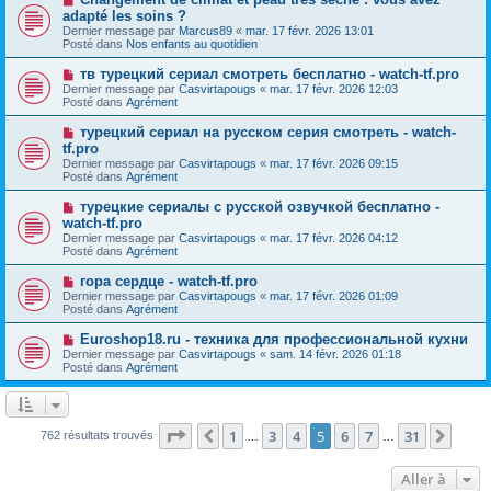
u
a
o
adapté les soins ?
m
g
u
e
Dernier message par
Marcus89
«
mar. 17 févr. 2026 13:01
e
v
s
Posté dans
Nos enfants au quotidien
e
s
a
a
N
тв турецкий сериал смотреть бесплатно - watch-tf.pro
u
g
o
Dernier message par
m
Casvirtapougs
«
mar. 17 févr. 2026 12:03
e
u
Posté dans
e
Agrément
v
s
e
s
N
турецкий сериал на русском серия смотреть - watch-
a
a
o
tf.pro
u
g
u
Dernier message par
m
Casvirtapougs
«
mar. 17 févr. 2026 09:15
e
v
Posté dans
e
Agrément
e
s
a
s
N
турецкие сериалы с русской озвучкой бесплатно -
u
a
o
watch-tf.pro
m
g
u
e
Dernier message par
Casvirtapougs
«
mar. 17 févr. 2026 04:12
e
v
s
Posté dans
Agrément
e
s
a
a
N
гора сердце - watch-tf.pro
u
g
o
Dernier message par
m
Casvirtapougs
«
mar. 17 févr. 2026 01:09
e
u
Posté dans
e
Agrément
v
s
e
s
N
Euroshop18.ru - техника для профессиональной кухни
a
a
o
Dernier message par
Casvirtapougs
«
sam. 14 févr. 2026 01:18
u
g
u
Posté dans
Agrément
m
e
v
e
e
s
a
s
u
a
m
Page
5
sur
31
1
3
4
5
6
7
31
Précédente
Suiv
762 résultats trouvés
g
…
…
e
e
s
s
Aller à
a