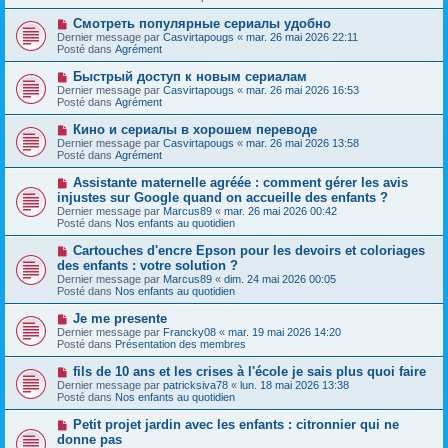
v
g
e
e
e
N
Смотреть популярные сериалы удобно
s
a
o
s
Dernier message par
Casvirtapougs
«
mar. 26 mai 2026 22:11
u
u
a
Posté dans
Agrément
m
v
g
e
e
e
N
Быстрый доступ к новым сериалам
s
a
o
s
Dernier message par
Casvirtapougs
«
mar. 26 mai 2026 16:53
u
u
a
Posté dans
Agrément
m
v
g
e
e
e
N
Кино и сериалы в хорошем переводе
s
a
o
s
Dernier message par
Casvirtapougs
«
mar. 26 mai 2026 13:58
u
u
a
Posté dans
Agrément
m
v
g
e
e
e
N
Assistante maternelle agréée : comment gérer les avis
s
a
o
s
injustes sur Google quand on accueille des enfants ?
u
u
a
Dernier message par
m
Marcus89
«
mar. 26 mai 2026 00:42
v
g
Posté dans
e
Nos enfants au quotidien
e
e
s
a
s
N
Cartouches d'encre Epson pour les devoirs et coloriages
u
a
o
des enfants : votre solution ?
m
g
u
e
Dernier message par
Marcus89
«
dim. 24 mai 2026 00:05
e
v
s
Posté dans
Nos enfants au quotidien
e
s
a
a
N
Je me presente
u
g
o
Dernier message par
m
Francky08
«
mar. 19 mai 2026 14:20
e
u
Posté dans
e
Présentation des membres
v
s
e
s
N
fils de 10 ans et les crises à l'école je sais plus quoi faire
a
a
o
Dernier message par
patricksiva78
«
lun. 18 mai 2026 13:38
u
g
u
Posté dans
Nos enfants au quotidien
m
e
v
e
e
N
Petit projet jardin avec les enfants : citronnier qui ne
s
a
o
s
donne pas
u
u
a