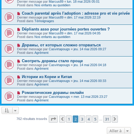
Dernier message par
m
Marcus89
«
lun. 18 mai 2026 05:01
v
g
Posté dans
e
Nos enfants au quotidien
e
e
s
a
s
N
Coach parental après l'adoption : adresse pro et vie privée
u
a
o
Dernier message par
m
Marcus89
«
dim. 17 mai 2026 22:19
g
u
Posté dans
e
Témoignages
e
v
s
e
s
N
Dépliants asso pour journées portes ouvertes ?
a
a
o
Dernier message par
Marcus89
«
dim. 17 mai 2026 04:05
u
g
u
Posté dans
Nos enfants au quotidien
m
e
v
e
e
N
Дорамы, от которых сложно оторваться
s
a
o
s
Dernier message par
Casvirtapougs
«
jeu. 14 mai 2026 09:27
u
u
a
Posté dans
Agrément
m
v
g
e
e
e
N
Смотреть дорамы стало проще
s
a
o
s
Dernier message par
Casvirtapougs
«
jeu. 14 mai 2026 04:18
u
u
a
Posté dans
Agrément
m
v
g
e
e
e
N
Истории из Кореи и Китая
s
a
o
s
Dernier message par
Casvirtapougs
«
jeu. 14 mai 2026 00:33
u
u
a
Posté dans
Agrément
m
v
g
e
e
e
N
Романтические дорамы онлайн
s
a
o
s
Dernier message par
Casvirtapougs
«
mer. 13 mai 2026 23:27
u
u
a
Posté dans
Agrément
m
v
g
e
e
e
s
a
s
u
a
m
Page
2
sur
31
1
2
3
4
5
31
Précédente
Suivant
762 résultats trouvés
g
…
e
e
s
s
Aller à
a