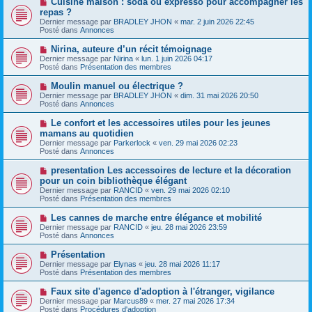
Cuisine maison : soda ou expresso pour accompagner les
s
a
o
s
repas ?
u
u
a
Dernier message par
m
BRADLEY JHON
«
mar. 2 juin 2026 22:45
v
g
Posté dans
e
Annonces
e
e
s
a
s
N
Nirina, auteure d’un récit témoignage
u
a
o
Dernier message par
m
Nirina
«
lun. 1 juin 2026 04:17
g
u
Posté dans
e
Présentation des membres
e
v
s
e
s
N
Moulin manuel ou électrique ?
a
a
o
Dernier message par
BRADLEY JHON
«
dim. 31 mai 2026 20:50
u
g
u
Posté dans
Annonces
m
e
v
e
e
N
Le confort et les accessoires utiles pour les jeunes
s
a
o
s
mamans au quotidien
u
u
a
Dernier message par
m
Parkerlock
«
ven. 29 mai 2026 02:23
v
g
Posté dans
e
Annonces
e
e
s
a
s
N
presentation Les accessoires de lecture et la décoration
u
a
o
pour un coin bibliothèque élégant
m
g
u
e
Dernier message par
RANCID
«
ven. 29 mai 2026 02:10
e
v
s
Posté dans
Présentation des membres
e
s
a
a
N
Les cannes de marche entre élégance et mobilité
u
g
o
Dernier message par
m
RANCID
«
jeu. 28 mai 2026 23:59
e
u
Posté dans
e
Annonces
v
s
e
s
N
Présentation
a
a
o
Dernier message par
Elynas
«
jeu. 28 mai 2026 11:17
u
g
u
Posté dans
Présentation des membres
m
e
v
e
e
N
Faux site d'agence d'adoption à l'étranger, vigilance
s
a
o
s
Dernier message par
Marcus89
«
mer. 27 mai 2026 17:34
u
u
a
Posté dans
Procédures d'adoption
m