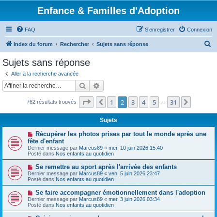
Enfance & Familles d'Adoption
FAQ
S’enregistrer
Connexion
R
Index du forum
Rechercher
Sujets sans réponse
e
Sujets sans réponse
c
Aller à la recherche avancée
h
Rechercher
Recherche avancée
e
Page
2
sur
31
1
2
3
4
5
31
Précédente
Suivant
762 résultats trouvés
r
…
c
Sujets
h
N
Récupérer les photos prises par tout le monde après une
e
o
fête d'enfant
u
Dernier message par
Marcus89
«
mer. 10 juin 2026 15:40
r
v
Posté dans
Nos enfants au quotidien
e
a
N
Se remettre au sport après l'arrivée des enfants
u
o
Dernier message par
m
Marcus89
«
ven. 5 juin 2026 23:47
u
Posté dans
e
Nos enfants au quotidien
v
s
e
s
N
Se faire accompagner émotionnellement dans l'adoption
a
a
o
Dernier message par
Marcus89
«
mer. 3 juin 2026 03:34
u
g
u
Posté dans
Nos enfants au quotidien
m
e
v
e
e
N