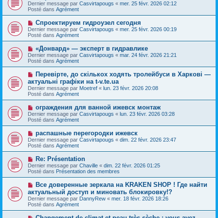
o
s
Dernier message par
Casvirtapougs
«
mer. 25 févr. 2026 02:12
u
u
a
Posté dans
Agrément
m
v
g
e
e
e
N
Спроектируем гидроузел сегодня
s
a
o
s
Dernier message par
Casvirtapougs
«
mer. 25 févr. 2026 00:19
u
u
a
Posté dans
Agrément
m
v
g
e
e
e
N
«Донвард» — эксперт в гидравлике
s
a
o
s
Dernier message par
Casvirtapougs
«
mar. 24 févr. 2026 21:21
u
u
a
Posté dans
Agrément
m
v
g
e
e
e
N
Перевірте, до скількох ходять тролейбуси в Харкові —
s
a
o
s
актуальні графіки на t-v.te.ua
u
u
a
Dernier message par
m
Moetref
«
lun. 23 févr. 2026 20:08
v
g
Posté dans
e
Agrément
e
e
s
a
s
N
ограждения для ванной ижевск монтаж
u
a
o
Dernier message par
m
Casvirtapougs
«
lun. 23 févr. 2026 03:28
g
u
Posté dans
e
Agrément
e
v
s
e
s
N
распашные перегородки ижевск
a
a
o
Dernier message par
Casvirtapougs
«
dim. 22 févr. 2026 23:47
u
g
u
Posté dans
Agrément
m
e
v
e
e
N
Re: Présentation
s
a
o
s
Dernier message par
Chaville
«
dim. 22 févr. 2026 01:25
u
u
a
Posté dans
Présentation des membres
m
v
g
e
e
e
N
Все доверенные зеркала на KRAKEN SHOP ! Где найти
s
a
o
s
актуальный доступ и миновать блокировку!?
u
u
a
Dernier message par
m
DannyRew
«
mer. 18 févr. 2026 18:26
v
g
Posté dans
e
Agrément
e
e
s
a
s
N
Changement de climat et peau très sèche : vous avez