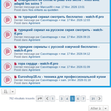
u
a
o
adapté les soins ?
m
g
u
e
Dernier message par
Marcus89
«
mar. 17 févr. 2026 13:01
e
v
s
Posté dans
Nos enfants au quotidien
e
s
a
a
N
тв турецкий сериал смотреть бесплатно - watch-tf.pro
u
g
o
Dernier message par
m
Casvirtapougs
«
mar. 17 févr. 2026 12:03
e
u
Posté dans
e
Agrément
v
s
e
s
N
турецкий сериал на русском серия смотреть - watch-
a
a
o
tf.pro
u
g
u
Dernier message par
m
Casvirtapougs
«
mar. 17 févr. 2026 09:15
e
v
Posté dans
e
Agrément
e
s
a
s
N
турецкие сериалы с русской озвучкой бесплатно -
u
a
o
watch-tf.pro
m
g
u
e
Dernier message par
Casvirtapougs
«
mar. 17 févr. 2026 04:12
e
v
s
Posté dans
Agrément
e
s
a
a
N
гора сердце - watch-tf.pro
u
g
o
Dernier message par
m
Casvirtapougs
«
mar. 17 févr. 2026 01:09
e
u
Posté dans
e
Agrément
v
s
e
s
N
Euroshop18.ru - техника для профессиональной кухни
a
a
o
Dernier message par
Casvirtapougs
«
sam. 14 févr. 2026 01:18
u
g
u
Posté dans
Agrément
m
e
v
e
e
s
a
s
u
a
m
Page
5
sur
31
1
3
4
5
6
7
31
Précédente
Suiv
762 résultats trouvés
g
…
…
e
e
s
s
Aller à
a