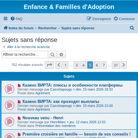
Enfance & Familles d'Adoption
FAQ
S’enregistrer
Connexion
R
Index du forum
Rechercher
Sujets sans réponse
e
Sujets sans réponse
c
Aller à la recherche avancée
h
Rechercher
Recherche avancée
e
Page
5
sur
31
1
3
4
5
6
7
31
Précédente
Suiv
762 résultats trouvés
r
…
…
c
Sujets
h
N
Казино ВИРТА: плюсы и особенности платформы
e
o
Dernier message par
Casvirtapougs
«
dim. 15 mars 2026 18:33
u
Posté dans
Agrément
r
v
e
N
Казино ВИРТА: как проходят выплаты
a
o
Dernier message par
Casvirtapougs
«
dim. 15 mars 2026 13:40
u
u
Posté dans
Agrément
m
v
e
e
N
Nouveau venu - Henri
s
a
o
s
Dernier message par
HenriMarc
«
jeu. 12 mars 2026 12:52
u
u
a
Posté dans
Présentation des membres
m
v
g
e
e
e
N
Première croisière en famille — besoin de vos conseils !
s
a
o
s