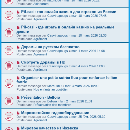
Dernier message par
hatchi356
«
mar. 10 mars 2026 08:22
u
u
a
Posté dans
Aide forum
m
v
g
e
e
e
N
Pil-casi: топ онлайн казино для игроков из России
s
a
o
s
Dernier message par
Casvirtapougs
«
mar. 10 mars 2026 07:48
u
u
a
Posté dans
Agrément
m
v
g
e
e
e
N
Pil-casi - где играть в онлайн казино на реальные
s
a
o
s
деньги
u
u
a
Dernier message par
m
Casvirtapougs
«
mar. 10 mars 2026 02:33
v
g
Posté dans
e
Agrément
e
e
s
a
s
N
Дорамы на русском бесплатно
u
a
o
Dernier message par
m
Casvirtapougs
«
mer. 4 mars 2026 14:08
g
u
Posté dans
e
Agrément
e
v
s
e
s
N
Смотреть дорамы в HD
a
a
o
Dernier message par
Casvirtapougs
«
mer. 4 mars 2026 11:00
u
g
u
Posté dans
Agrément
m
e
v
e
e
N
Organiser une petite soirée fluo pour renforcer le lien
s
a
o
s
fratrie
u
u
a
Dernier message par
m
Marcus89
«
mar. 3 mars 2026 10:09
v
g
Posté dans
e
Nos enfants au quotidien
e
e
s
a
s
N
Présentation - Bellora
u
a
o
Dernier message par
m
Bellora
«
lun. 2 mars 2026 11:31
g
u
Posté dans
e
Présentation des membres
e
v
s
e
s
N
Морозостойкое гидрооборудование
a
a
o
Dernier message par
Casvirtapougs
«
mer. 25 févr. 2026 05:10
u
g
u
Posté dans
Agrément
m
e
v
e
e
N
Мировое качество из Ижевска
s
a