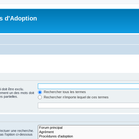
s d'Adoption
 doit être exclu.
Rechercher tous les termes
ement un des mots doit
s partielles.
Rechercher n’importe lequel de ces termes
fectuer une recherche.
s l’option ci-dessous