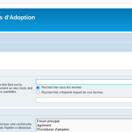
s d'Adoption
 doit être exclu.
Rechercher tous les termes
ement un des mots doit
s partielles.
Rechercher n’importe lequel de ces termes
fectuer une recherche.
s l’option ci-dessous